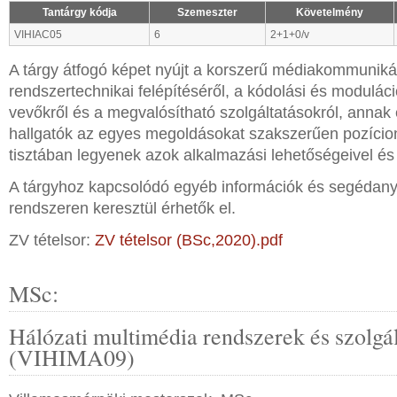
Tantárgy kódja
Szemeszter
Követelmény
VIHIAC05
6
2+1+0/v
A tárgy átfogó képet nyújt a korszerű médiakommuniká
rendszertechnikai felépítéséről, a kódolási és moduláci
vevőkről és a megvalósítható szolgáltatásokról, annak
hallgatók az egyes megoldásokat szakszerűen pozícion
tisztában legyenek azok alkalmazási lehetőségeivel és 
A tárgyhoz kapcsolódó egyéb információk és segédan
rendszeren keresztül érhetők el.
ZV tételsor:
ZV tételsor (BSc,2020).pdf
MSc:
Hálózati multimédia rendszerek és szolgá
(VIHIMA09)