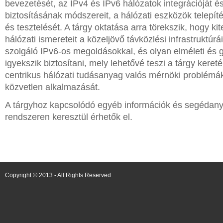
bevezetését, az IPv4 és IPv6 hálózatok integrációját é
biztosításának módszereit, a hálózati eszközök telepíté
és tesztelését. A tárgy oktatása arra törekszik, hogy ki
hálózati ismereteit a közeljövő távközlési infrastruktúrá
szolgáló IPv6-os megoldásokkal, és olyan elméleti és g
igyekszik biztosítani, mely lehetővé teszi a tárgy keret
centrikus hálózati tudásanyag valós mérnöki problémák
közvetlen alkalmazását.
A tárgyhoz kapcsolódó egyéb információk és segédan
rendszeren keresztül érhetők el.
Copyright © 2013 - All Rights Reserved