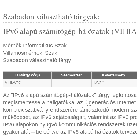
Szabadon választható tárgyak:
IPv6 alapú számítógép-hálózatok (VIHI
Mérnök Informatikus Szak
Villamosmérnöki Szak
Szabadon választható tárgy
Tantárgy kódja
Szemeszter
Követelmény
VIHIAV07
-
1/0/3/f
Az "IPv6 alapú számítógép-hálózatok" tárgy legfontosa
megismertesse a hallgatókkal az újgenerációs Internet 
komplex szabványrendszerére támaszkodó modern sz
működését, az IPv6 sajátosságait, valamint az IPv6 pro
IPv6 alapokon nyugvó kommunikációs rendszerek üze
gyakorlatát – beleértve az IPv6 alapú hálózatok tervez