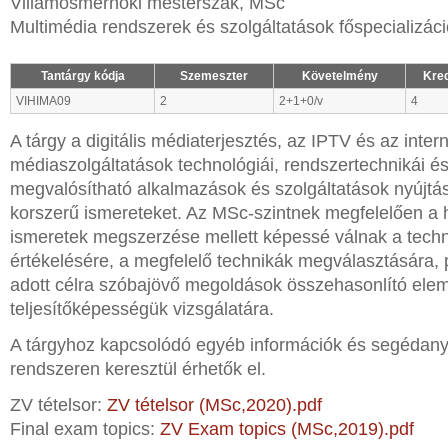
Villamosmérnöki mesterszak, MSc
Multimédia rendszerek és szolgáltatások főspecializáci
Tantárgy kódja
Szemeszter
Követelmény
Kred
VIHIMA09
2
2+1+0/v
4
A tárgy a digitális médiaterjesztés, az IPTV és az inter
médiaszolgáltatások technológiái, rendszertechnikái é
megvalósítható alkalmazások és szolgáltatások nyújt
korszerű ismereteket. Az MSc-szintnek megfelelően a ha
ismeretek megszerzése mellett képessé válnak a tech
értékelésére, a megfelelő technikák megválasztására, 
adott célra szóbajövő megoldások összehasonlító ele
teljesítőképességük vizsgálatára.
A tárgyhoz kapcsolódó egyéb információk és segédan
rendszeren keresztül érhetők el.
ZV tételsor:
ZV tételsor (MSc,2020).pdf
Final exam topics:
ZV Exam topics (MSc,2019).pdf