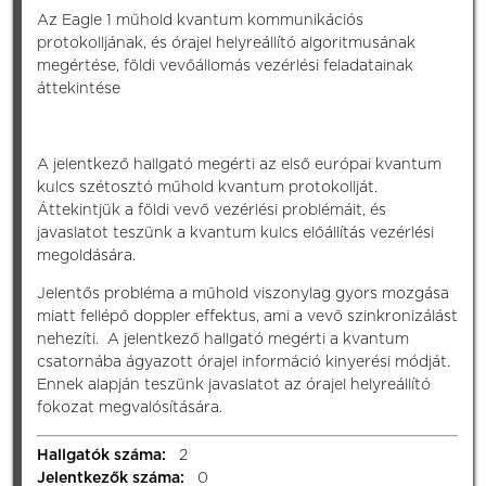
Az Eagle 1 műhold kvantum kommunikációs
protokolljának, és órajel helyreállító algoritmusának
megértése, földi vevőállomás vezérlési feladatainak
áttekintése
A jelentkező hallgató megérti az első európai kvantum
kulcs szétosztó műhold kvantum protokollját.
Áttekintjük a földi vevő vezérlési problémáit, és
javaslatot teszünk a kvantum kulcs előállítás vezérlési
megoldására.
Jelentős probléma a műhold viszonylag gyors mozgása
miatt fellépő doppler effektus, ami a vevő szinkronizálást
nehezíti. A jelentkező hallgató megérti a kvantum
csatornába ágyazott órajel információ kinyerési módját.
Ennek alapján teszünk javaslatot az órajel helyreállító
fokozat megvalósítására.
Hallgatók száma:
2
Jelentkezők száma:
0