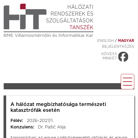
ENGLISH
/
MAGYAR
BEJELENTKEZÉS
KÖVESS
MINKET
A hálózat megbízhatósága természeti
katasztrófák esetén
Félév:
2026-2027/I.
Konzulens:
Dr. Pašić Alija
Napjainkban az egyre szélsőségesebb időjárás és egyre