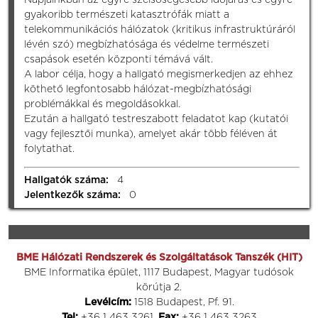
gyakoribb természeti katasztrófák miatt a
telekommunikációs hálózatok (kritikus infrastruktúráról
lévén szó) megbízhatósága és védelme természeti
csapások esetén központi témává vált.
A labor célja, hogy a hallgató megismerkedjen az ehhez
köthető legfontosabb hálózat-megbízhatósági
problémákkal és megoldásokkal.
Ezután a hallgató testreszabott feladatot kap (kutatói
vagy fejlesztői munka), amelyet akár több féléven át
folytathat.
Hallgatók száma:
4
Jelentkezők száma:
0
BME Hálózati Rendszerek és Szolgáltatások Tanszék (HIT)
BME Informatika épület, 1117 Budapest, Magyar tudósok
körútja 2.
Levélcím:
1518 Budapest, Pf. 91.
Tel:
+36 1 463 3261,
Fax:
+36 1 463 3263