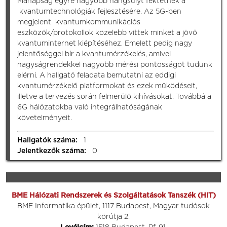
Manapság egyre nagyobb hangsúlyt fektetnek a
kvantumtechnológiák fejlesztésére. Az 5G-ben
megjelent kvantumkommunikációs
eszközök/protokollok közelebb vittek minket a jövő
kvantuminternet kiépítéséhez. Emelett pedig nagy
jelentőséggel bír a kvantumérzékelés, amivel
nagyságrendekkel nagyobb mérési pontosságot tudunk
elérni. A hallgató feladata bemutatni az eddigi
kvantumérzékelő platformokat és ezek működéseit,
illetve a tervezés során felmerülő kihívásokat. Továbbá a
6G hálózatokba való integrálhatóságának
követelményeit.
Hallgatók száma:
1
Jelentkezők száma:
0
BME Hálózati Rendszerek és Szolgáltatások Tanszék (HIT)
BME Informatika épület, 1117 Budapest, Magyar tudósok
körútja 2.