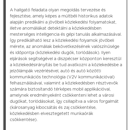
A hallgató feladata olyan megoldás tervezése és
fejlesztése, amely képes a múltbéli historikus adatok
alapján predikálni a jövőbeli közlekedési folyamatokat,
illetve anomáliákat detektálni a közlekedésben
mesterséges intelligencia és gépi tanulás alkalmazásával.
Így predikálható lesz a közlekedési folyamok jövőbeli
mérete, az anomáliak bekövetkezésének valószínűsége
és időpontja (közlekedési dugók, torlódások). Ilyen
eljárások segítségével a diszpécser központon keresztül
a közlekedésirányítás be tud avatkozni a közlekedésbe a
jelzőlámpák vezérlésével, autó és autó közötti
kommunikációs technológia (V2V kommunikációval)
felhasználásával, valamint a közlekedésben résztvevők
számára biztosítandó térképes mobil applikációval,
amelynek eredményeként csökkenteni lehet a városi
dugókat, torlódásokat, így csillapítva a város forgalmát
(károsanyag kibocsátás és zaj csökkentése,
közlekedésben elvesztegetett munkaórák
csökkentése).