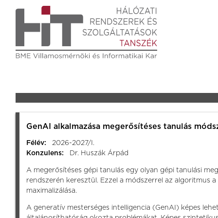
GenAI alkalmazása megerősítéses tanulás móds
Félév:
2026-2027/I.
Konzulens:
Dr. Huszák Árpád
A megerősítéses gépi tanulás egy olyan gépi tanulási megk
rendszerén keresztül. Ezzel a módszerrel az algoritmus a 
maximalizálása.
A generatív mesterséges intelligencia (GenAI) képes lehet
általánosíthatóság okozta problémákat. Képes szintetikus 