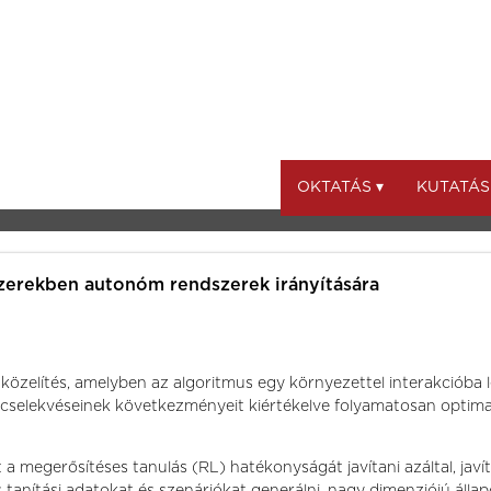
OKTATÁS ▾
KUTATÁS
zerekben autonóm rendszerek irányítására
özelítés, amelyben az algoritmus egy környezettel interakcióba l
cselekvéseinek következményeit kiértékelve folyamatosan optimali
 a megerősítéses tanulás (RL) hatékonyságát javítani azáltal, jav
tanítási adatokat és szenáriókat generálni, nagy dimenziójú állap