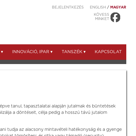
BEJELENTKEZÉS
ENGLISH
/
MAGYAR
KÖVESS
MINKET
 ▾
INNOVÁCIÓ, IPAR ▾
TANSZÉK ▾
KAPCSOLAT
épve tanul, tapasztalatai alapján jutalmak és büntetések
zálja a döntéseit, célja pedig a hosszú távú jutalom
ítani tudja az alacsony mintavételi hatékonyság és a gyenge
otokat tömöríteni, és ritka vagy támadó (security)