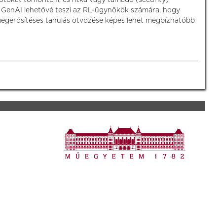
 a GenAI lehetővé teszi az RL-ügynökök számára, hogy
megerősítéses tanulás ötvözése képes lehet megbízhatóbb