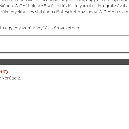
ekében. A GAN-ok, VAE-k és diffúziós folyamatok integrálásával
körülményekhez és stabilabb döntéseket hozzanak. A GenAI és a 
ata egy egyszerű irányítási környezetben.
HIT)
 körútja 2.