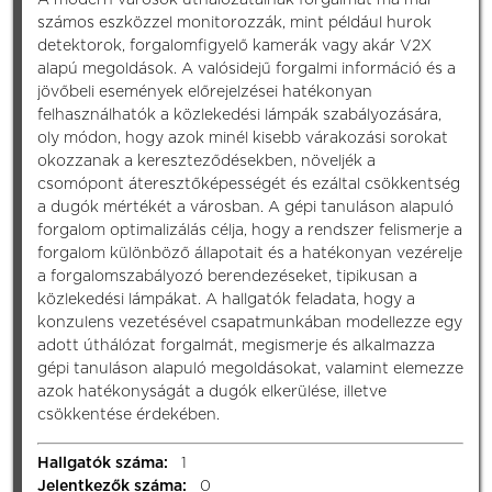
számos eszközzel monitorozzák, mint például hurok
detektorok, forgalomfigyelő kamerák vagy akár V2X
alapú megoldások. A valósidejű forgalmi információ és a
jövőbeli események előrejelzései hatékonyan
felhasználhatók a közlekedési lámpák szabályozására,
oly módon, hogy azok minél kisebb várakozási sorokat
okozzanak a kereszteződésekben, növeljék a
csomópont áteresztőképességét és ezáltal csökkentség
a dugók mértékét a városban. A gépi tanuláson alapuló
forgalom optimalizálás célja, hogy a rendszer felismerje a
forgalom különböző állapotait és a hatékonyan vezérelje
a forgalomszabályozó berendezéseket, tipikusan a
közlekedési lámpákat. A hallgatók feladata, hogy a
konzulens vezetésével csapatmunkában modellezze egy
adott úthálózat forgalmát, megismerje és alkalmazza
gépi tanuláson alapuló megoldásokat, valamint elemezze
azok hatékonyságát a dugók elkerülése, illetve
csökkentése érdekében.
Hallgatók száma:
1
Jelentkezők száma:
0