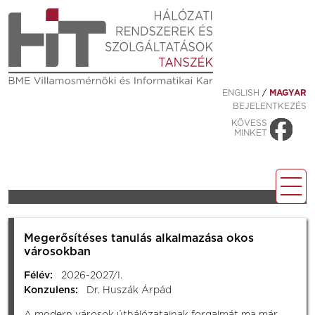
ENGLISH
/
MAGYAR
BEJELENTKEZÉS
KÖVESS
MINKET
Megerősítéses tanulás alkalmazása okos
városokban
Félév:
2026-2027/I.
Konzulens:
Dr. Huszák Árpád
A modern városok úthálózatainak forgalmát ma már