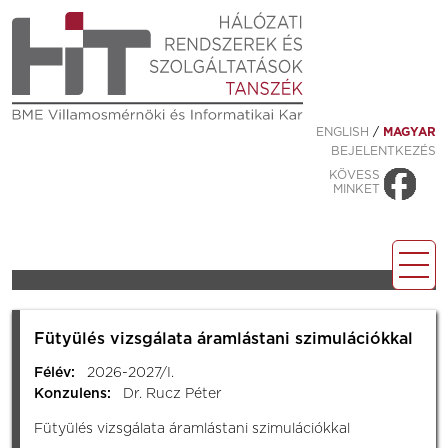
ENGLISH
/
MAGYAR
BEJELENTKEZÉS
KÖVESS
MINKET
Fütyülés vizsgálata áramlástani szimulációkkal
Félév:
2026-2027/I.
Konzulens:
Dr. Rucz Péter
Fütyülés vizsgálata áramlástani szimulációkkal