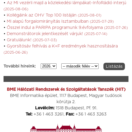
Az MI vezérli majd a közlekedési lámpákat-InfoRádió interjú
(2025-08-06)
Kollégáink az OHV Top 100 listáján
(2025-08-01)
MI alapú forgalomirányítás Isztambulban
(2025-07-29)
Ősszel indul a PARIPA programunk 9.évfolyama
(2025-07-26)
Demonstrátorok jelentkezését várjuk!
(2025-07-14)
Gratulálunk!
(2025-07-03)
Gyorsítósáv felhívás a K+F eredmények hasznosítására
(2025-06-26)
További híreink:
BME Hálózati Rendszerek és Szolgáltatások Tanszék (HIT)
BME Informatika épület, 1117 Budapest, Magyar tudósok
körútja 2.
Levélcím:
1518 Budapest, Pf. 91.
Tel:
+36 1 463 3261,
Fax:
+36 1 463 3263