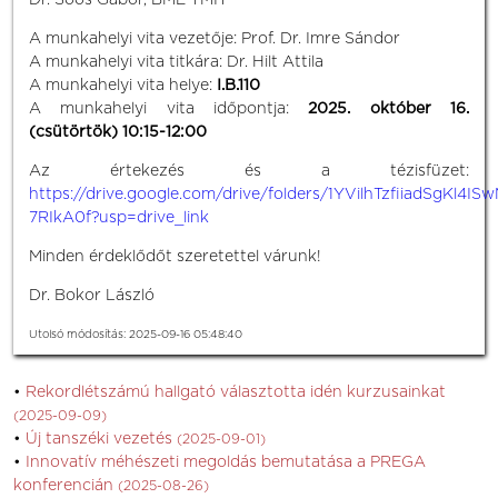
Dr. Soós Gábor, BME TMIT
A munkahelyi vita vezetője: Prof. Dr. Imre Sándor
A munkahelyi vita titkára: Dr. Hilt Attila
A munkahelyi vita helye:
I.B.110
A munkahelyi vita időpontja:
2025. október 16.
(csütörtök) 10:15-12:00
Az értekezés és a tézisfüzet:
https://drive.google.com/drive/folders/1YVilhTzfiiadSgKl4IS
7RIkA0f?usp=drive_link
Minden érdeklődőt szeretettel várunk!
Dr. Bokor László
Utolsó módosítás: 2025-09-16 05:48:40
Rekordlétszámú hallgató választotta idén kurzusainkat
(2025-09-09)
Új tanszéki vezetés
(2025-09-01)
Innovatív méhészeti megoldás bemutatása a PREGA
konferencián
(2025-08-26)