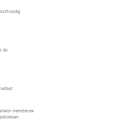
bosztusság
, és
chatbot
áramkör méretének
lózatokban