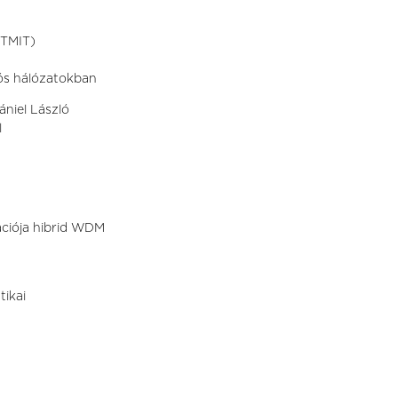
(TMIT)
iós hálózatokban
ániel László
l
ációja hibrid WDM
tikai