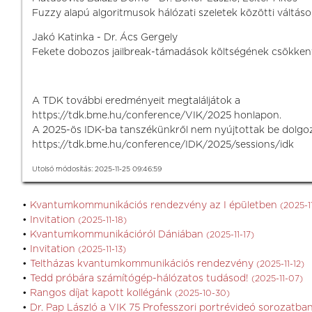
Fuzzy alapú algoritmusok hálózati szeletek közötti váltáso
Jakó Katinka - Dr. Ács Gergely
Fekete dobozos jailbreak-támadások költségének csökken
A TDK további eredményeit megtaláljátok a
https://tdk.bme.hu/conference/VIK/2025 honlapon.
A 2025-ös IDK-ba tanszékünkről nem nyújtottak be dolgo
https://tdk.bme.hu/conference/IDK/2025/sessions/idk
Utolsó módosítás: 2025-11-25 09:46:59
Kvantumkommunikációs rendezvény az I épületben
(2025-1
Invitation
(2025-11-18)
Kvantumkommunikációról Dániában
(2025-11-17)
Invitation
(2025-11-13)
Teltházas kvantumkommunikációs rendezvény
(2025-11-12)
Tedd próbára számítógép-hálózatos tudásod!
(2025-11-07)
Rangos díjat kapott kollégánk
(2025-10-30)
Dr. Pap László a VIK 75 Professzori portrévideó sorozatba