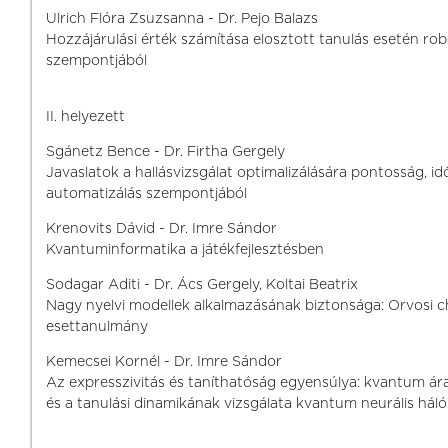
Ulrich Flóra Zsuzsanna - Dr. Pejo Balazs
Hozzájárulási érték számítása elosztott tanulás esetén ro
szempontjából
II. helyezett
Sgánetz Bence - Dr. Firtha Gergely
Javaslatok a hallásvizsgálat optimalizálására pontosság, idő
automatizálás szempontjából
Krenovits Dávid - Dr. Imre Sándor
Kvantuminformatika a játékfejlesztésben
Sodagar Aditi - Dr. Ács Gergely, Koltai Beatrix
Nagy nyelvi modellek alkalmazásának biztonsága: Orvosi 
esettanulmány
Kemecsei Kornél - Dr. Imre Sándor
Az expresszivitás és taníthatóság egyensúlya: kvantum 
és a tanulási dinamikának vizsgálata kvantum neurális há