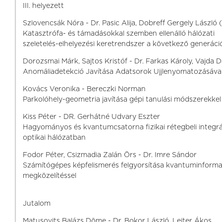
III. helyezett
Szlovencsák Nóra - Dr. Pasic Alija, Dobreff Gergely László 
Katasztrófa- és támadásokkal szemben ellenálló hálózati
szeletelés-elhelyezési keretrendszer a következő generác
Dorozsmai Márk, Sajtos Kristóf - Dr. Farkas Károly, Vajda D
Anomáliadetekció Javítása Adatsorok Ujjlenyomatozásáva
Kovács Veronika - Bereczki Norman
Parkolóhely-geometria javítása gépi tanulási módszerekkel
Kiss Péter - DR. Gerhátné Udvary Eszter
Hagyományos és kvantumcsatorna fizikai rétegbeli integr
optikai hálózatban
Fodor Péter, Csizmadia Zalán Örs - Dr. Imre Sándor
Számítógépes képfelismerés felgyorsítása kvantuminforma
megközelítéssel
Jutalom
Matusovits Balázs Döme - Dr. Bokor László, Leiter Ákos