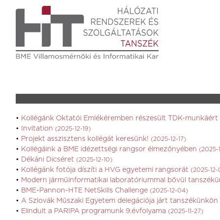
Kollégánk Oktatói Emlékéremben részesült TDK-munkáért
Invitation
(2025-12-19)
Projekt asszisztens kollégát keresünk!
(2025-12-17)
Kollégáink a BME idézettségi rangsor élmezőnyében
(2025-1
Dékáni Dicséret
(2025-12-10)
Kollégánk fotója díszíti a HVG egyetemi rangsorát
(2025-12-
Modern járműinformatikai laboratóriummal bővül tanszék
BME-Pannon-HTE NetSkills Challenge
(2025-12-04)
A Szlovák Műszaki Egyetem delegációja járt tanszékünkön
Elindult a PARIPA programunk 9.évfolyama
(2025-11-27)