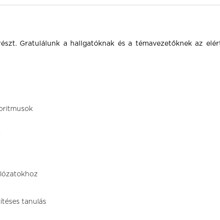
részt. Gratulálunk a hallgatóknak és a témavezetőknek az el
goritmusok
r
álózatokhoz
ítéses tanulás