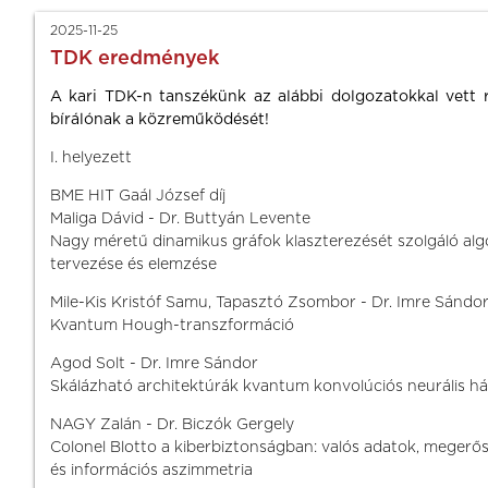
2025-11-25
TDK eredmények
A kari TDK-n tanszékünk az alábbi dolgozatokkal vett 
bírálónak a közreműködését!
I. helyezett
BME HIT Gaál József díj
Maliga Dávid - Dr. Buttyán Levente
Nagy méretű dinamikus gráfok klaszterezését szolgáló al
tervezése és elemzése
Mile-Kis Kristóf Samu, Tapasztó Zsombor - Dr. Imre Sándo
Kvantum Hough-transzformáció
Agod Solt - Dr. Imre Sándor
Skálázható architektúrák kvantum konvolúciós neurális h
NAGY Zalán - Dr. Biczók Gergely
Colonel Blotto a kiberbiztonságban: valós adatok, megerős
és információs aszimmetria