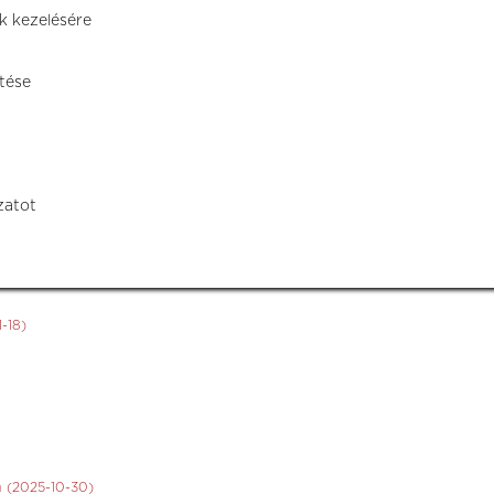
k kezelésére
tése
zatot
1-18)
n
(2025-10-30)