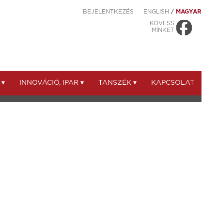
BEJELENTKEZÉS
ENGLISH
/
MAGYAR
KÖVESS
MINKET
 ▾
INNOVÁCIÓ, IPAR ▾
TANSZÉK ▾
KAPCSOLAT