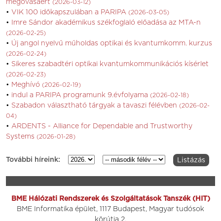
megóvásáért
(2026-03-12)
VIK 100 időkapszulában a PARIPA
(2026-03-05)
Imre Sándor akadémikus székfoglaló előadása az MTA-n
(2026-02-25)
Új angol nyelvű műholdas optikai és kvantumkomm. kurzus
(2026-02-24)
Sikeres szabadtéri optikai kvantumkommunikációs kísérlet
(2026-02-23)
Meghívó
(2026-02-19)
indul a PARIPA programunk 9.évfolyama
(2026-02-18)
Szabadon választható tárgyak a tavaszi félévben
(2026-02-
04)
ARDENTS - Alliance for Dependable and Trustworthy
Systems
(2026-01-28)
További híreink:
BME Hálózati Rendszerek és Szolgáltatások Tanszék (HIT)
BME Informatika épület, 1117 Budapest, Magyar tudósok
körútja 2.