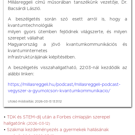
Millásreggeli című műsorában tanszékünk vezetője, Dr.
Bacsárdi László.
A beszélgetés során szó esett arról is, hogy a
kvantumtechnológiák
milyen gyors ütemben fejlődnek világszerte, és milyen
szerepet vállalhat
Magyarország a jövő kvantumkommunikációs és
kvantuminternetes
infrastruktúrájának kiépítésében.
A beszélgetés visszahallgatható, 22:03-nál kezdődik az
alábbi linken:
https://millasreggeli.hu/podcast/millasreggeli-podcast-
vegyszer-a-gyumolcson-kvantumkommunikacio/
Utolsó módosítás: 2026-03-13 13:31:12
TDK és STEM-díj után a Forbes címlapján szerepel
hallgatónk
(2026-03-12)
Szakmai kezdeményezés a gyermekek hallásának