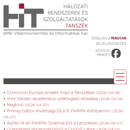
ENGLISH
/
MAGYAR
BEJELENTKEZÉS
KÖVESS
MINKET
Új Horizon Europe projekt indul a Tanszéken
(2026-04-28)
Imre Sándor akadémikus székfoglaló előadása
(2026-04-24)
Meghívó
(2026-04-20)
Prónay Gábor Kiválósági Díj a 9. PARIPA évfolyamon.
(2026-
04-07)
Április 14-én PARIPA Szakmai Est a tanszéken
(2026-04-07)
Új egyetemi docenssel bővül a CrySyS Labor
(2026-04-01)