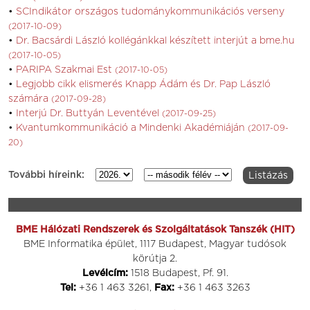
SCIndikátor országos tudománykommunikációs verseny
(2017-10-09)
Dr. Bacsárdi László kollégánkkal készített interjút a bme.hu
(2017-10-05)
PARIPA Szakmai Est
(2017-10-05)
Legjobb cikk elismerés Knapp Ádám és Dr. Pap László
számára
(2017-09-28)
Interjú Dr. Buttyán Leventével
(2017-09-25)
Kvantumkommunikáció a Mindenki Akadémiáján
(2017-09-
20)
További híreink:
BME Hálózati Rendszerek és Szolgáltatások Tanszék (HIT)
BME Informatika épület, 1117 Budapest, Magyar tudósok
körútja 2.
Levélcím:
1518 Budapest, Pf. 91.
Tel:
+36 1 463 3261,
Fax:
+36 1 463 3263