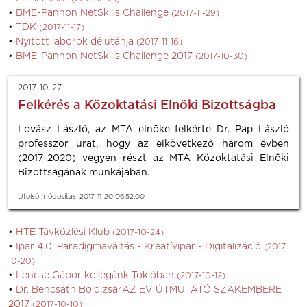
BME-Pannon NetSkills Challenge
(2017-11-29)
TDK
(2017-11-17)
Nyitott laborok délutánja
(2017-11-16)
BME-Pannon NetSkills Challenge 2017
(2017-10-30)
2017-10-27
Felkérés a Közoktatási Elnöki Bizottságba
Lovász László, az MTA elnöke felkérte Dr. Pap László
professzor urat, hogy az elkövetkező három évben
(2017-2020) vegyen részt az MTA Közoktatási Elnöki
Bizottságának munkájában.
Utolsó módosítás: 2017-11-20 06:52:00
HTE Távközlési Klub
(2017-10-24)
Ipar 4.0. Paradigmaváltás - Kreatívipar - Digitalizáció
(2017-
10-20)
Lencse Gábor kollégánk Tokióban
(2017-10-12)
Dr. Bencsáth BoldizsárAZ ÉV ÚTMUTATÓ SZAKEMBERE
2017
(2017-10-10)