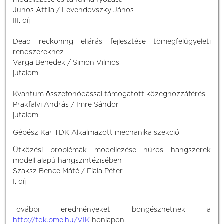
modellezése és tanulmányozása
Juhos Attila / Levendovszky János
III. díj
Dead reckoning eljárás fejlesztése tömegfelügyeleti
rendszerekhez
Varga Benedek / Simon Vilmos
jutalom
Kvantum összefonódással támogatott közeghozzáférés
Prakfalvi András / Imre Sándor
jutalom
Gépész Kar TDK Alkalmazott mechanika szekció
Ütközési problémák modellezése húros hangszerek
modell alapú hangszintézisében
Szaksz Bence Máté / Fiala Péter
I. díj
További eredményeket böngészhetnek a
http://tdk.bme.hu/VIK
honlapon.