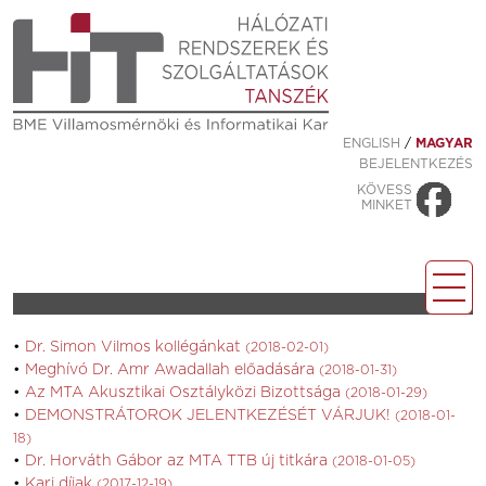
ENGLISH
/
MAGYAR
BEJELENTKEZÉS
KÖVESS
MINKET
Dr. Simon Vilmos kollégánkat
(2018-02-01)
Meghívó Dr. Amr Awadallah előadására
(2018-01-31)
Az MTA Akusztikai Osztályközi Bizottsága
(2018-01-29)
DEMONSTRÁTOROK JELENTKEZÉSÉT VÁRJUK!
(2018-01-
18)
Dr. Horváth Gábor az MTA TTB új titkára
(2018-01-05)
Kari díjak
(2017-12-19)