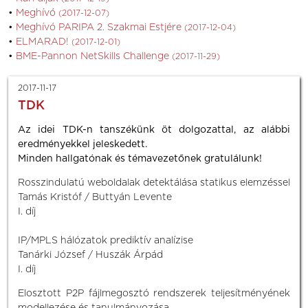
Meghívó
(2017-12-07)
Meghívó PARIPA 2. Szakmai Estjére
(2017-12-04)
ELMARAD!
(2017-12-01)
BME-Pannon NetSkills Challenge
(2017-11-29)
2017-11-17
TDK
Az idei TDK-n tanszékünk öt dolgozattal, az alábbi
eredményekkel jeleskedett.
Minden hallgatónak és témavezetőnek gratulálunk!
Rosszindulatú weboldalak detektálása statikus elemzéssel
Tamás Kristóf / Buttyán Levente
I. díj
IP/MPLS hálózatok prediktív analízise
Tanárki József / Huszák Árpád
I. díj
Elosztott P2P fájlmegosztó rendszerek teljesítményének