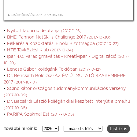
Utolsó módosítás: 2017-12-05 16:27:13
Nyitott laborok délutánja
(2017-11-16)
BME-Pannon NetSkills Challenge 2017
(2017-10-30)
Felkérés a Közoktatási Elnöki Bizottságba
(2017-10-27)
HTE Távközlési Klub
(2017-10-24)
Ipar 4.0. Paradigmaváltás - Kreatívipar - Digitalizáció
(2017-
10-20)
Lencse Gábor kollégánk Tokióban
(2017-10-12)
Dr. Bencsáth BoldizsárAZ ÉV ÚTMUTATÓ SZAKEMBERE
2017
(2017-10-10)
SCIndikátor országos tudománykommunikációs verseny
(2017-10-09)
Dr. Bacsárdi László kollégánkkal készített interjút a bme.hu
(2017-10-05)
PARIPA Szakmai Est
(2017-10-05)
További híreink: