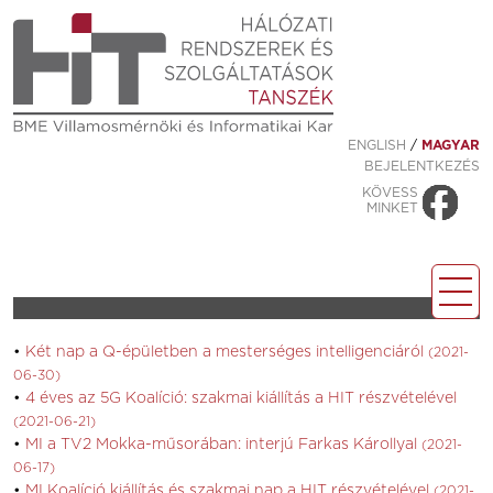
ENGLISH
/
MAGYAR
BEJELENTKEZÉS
KÖVESS
MINKET
Két nap a Q-épületben a mesterséges intelligenciáról
(2021-
06-30)
4 éves az 5G Koalíció: szakmai kiállítás a HIT részvételével
(2021-06-21)
MI a TV2 Mokka-műsorában: interjú Farkas Károllyal
(2021-
06-17)
MI Koalíció kiállítás és szakmai nap a HIT részvételével
(2021-