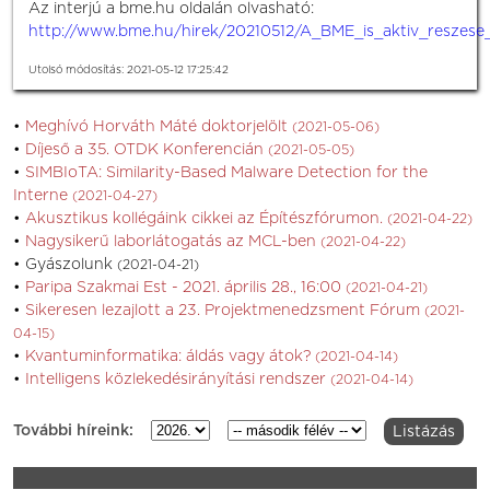
Az interjú a bme.hu oldalán olvasható:
http://www.bme.hu/hirek/20210512/A_BME_is_aktiv_reszese
Utolsó módosítás: 2021-05-12 17:25:42
Meghívó Horváth Máté doktorjelölt
(2021-05-06)
Díjeső a 35. OTDK Konferencián
(2021-05-05)
SIMBIoTA: Similarity-Based Malware Detection for the
Interne
(2021-04-27)
Akusztikus kollégáink cikkei az Építészfórumon.
(2021-04-22)
Nagysikerű laborlátogatás az MCL-ben
(2021-04-22)
Gyászolunk
(2021-04-21)
Paripa Szakmai Est - 2021. április 28., 16:00
(2021-04-21)
Sikeresen lezajlott a 23. Projektmenedzsment Fórum
(2021-
04-15)
Kvantuminformatika: áldás vagy átok?
(2021-04-14)
Intelligens közlekedésirányítási rendszer
(2021-04-14)
További híreink: