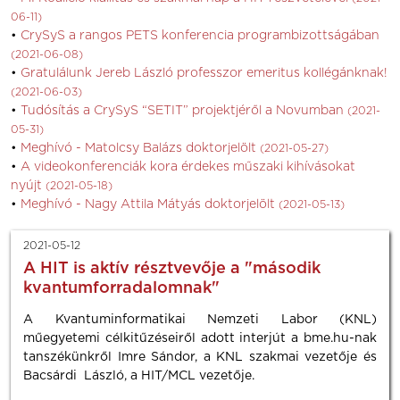
06-11)
CrySyS a rangos PETS konferencia programbizottságában
(2021-06-08)
Gratulálunk Jereb László professzor emeritus kollégánknak!
(2021-06-03)
Tudósítás a CrySyS “SETIT” projektjéről a Novumban
(2021-
05-31)
Meghívó - Matolcsy Balázs doktorjelölt
(2021-05-27)
A videokonferenciák kora érdekes műszaki kihívásokat
nyújt
(2021-05-18)
Meghívó - Nagy Attila Mátyás doktorjelölt
(2021-05-13)
2021-05-12
A HIT is aktív résztvevője a "második
kvantumforradalomnak"
A Kvantuminformatikai Nemzeti Labor (KNL)
műegyetemi célkitűzéseiről adott interjút a bme.hu-nak
tanszékünkről Imre Sándor, a KNL szakmai vezetője és
Bacsárdi László, a HIT/MCL vezetője.