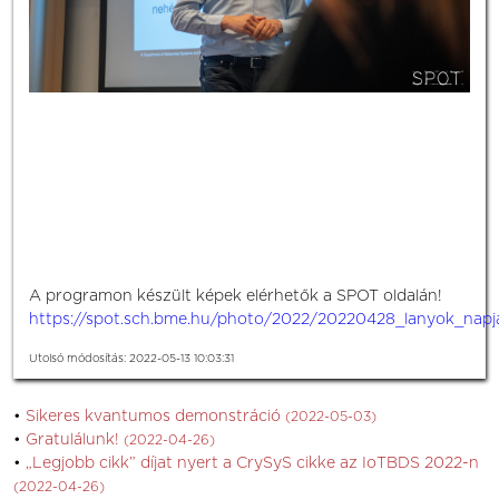
A programon készült képek elérhetők a SPOT oldalán!
https://spot.sch.bme.hu/photo/2022/20220428_lanyok_napj
Utolsó módosítás: 2022-05-13 10:03:31
Sikeres kvantumos demonstráció
(2022-05-03)
Gratulálunk!
(2022-04-26)
„Legjobb cikk” díjat nyert a CrySyS cikke az IoTBDS 2022-n
(2022-04-26)