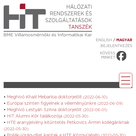
ENGLISH
/
MAGYAR
BEJELENTKEZÉS
KÖVESS
MINKET
Meghívó Khalil Mebarkia doktorjelölt
(2022-06-10)
Európai szinten figyelnek a véleményünkre
(2022-06-09)
Meghívó Lestyán Szilvia doktorjelölt
(2022-06-01)
HIT Alumni Kör találkozója
(2022-05-30)
HTE aranyjelvény kitüntetés Petkovics Ármin kollégánknak
(2022-05-30)
Pollák-Virág-díjat kaptak a HTE Közgyűlésén
(2022-05-30)