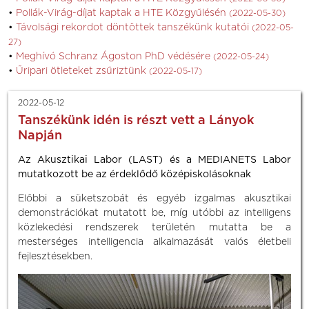
Pollák-Virág-díjat kaptak a HTE Közgyűlésén
(2022-05-30)
Távolsági rekordot döntöttek tanszékünk kutatói
(2022-05-
27)
Meghívó Schranz Ágoston PhD védésére
(2022-05-24)
Űripari ötleteket zsűriztünk
(2022-05-17)
2022-05-12
Tanszékünk idén is részt vett a Lányok
Napján
Az Akusztikai Labor (LAST) és a MEDIANETS Labor
mutatkozott be az érdeklődő középiskolásoknak
Előbbi a süketszobát és egyéb izgalmas akusztikai
demonstrációkat mutatott be, míg utóbbi az intelligens
közlekedési rendszerek területén mutatta be a
mesterséges intelligencia alkalmazását valós életbeli
fejlesztésekben.