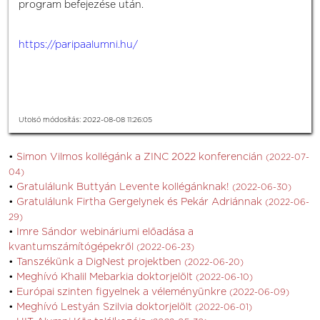
program befejezése után.
https://paripaalumni.hu/
Utolsó módosítás: 2022-08-08 11:26:05
Simon Vilmos kollégánk a ZINC 2022 konferencián
(2022-07-
04)
Gratulálunk Buttyán Levente kollégánknak!
(2022-06-30)
Gratulálunk Firtha Gergelynek és Pekár Adriánnak
(2022-06-
29)
Imre Sándor webináriumi előadása a
kvantumszámítógépekről
(2022-06-23)
Tanszékünk a DigNest projektben
(2022-06-20)
Meghívó Khalil Mebarkia doktorjelölt
(2022-06-10)
Európai szinten figyelnek a véleményünkre
(2022-06-09)
Meghívó Lestyán Szilvia doktorjelölt
(2022-06-01)