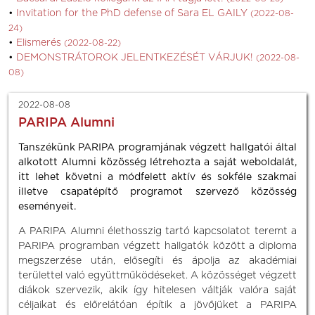
Invitation for the PhD defense of Sara EL GAILY
(2022-08-
24)
Elismerés
(2022-08-22)
DEMONSTRÁTOROK JELENTKEZÉSÉT VÁRJUK!
(2022-08-
08)
2022-08-08
PARIPA Alumni
Tanszékünk PARIPA programjának végzett hallgatói által
alkotott Alumni közösség létrehozta a saját weboldalát,
itt lehet követni a módfelett aktív és sokféle szakmai
illetve csapatépítő programot szervező közösség
eseményeit.
A PARIPA Alumni élethosszig tartó kapcsolatot teremt a
PARIPA programban végzett hallgatók között a diploma
megszerzése után, elősegíti és ápolja az akadémiai
területtel való együttműködéseket. A közösséget végzett
diákok szervezik, akik így hitelesen váltják valóra saját
céljaikat és előrelátóan építik a jövőjüket a PARIPA