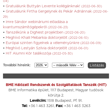
04)
Gratulálunk Buttyán Levente kollégánknak!
(2022-06-30)
Gratulálunk Firtha Gergelynek és Pekár Adriánnak
(2022-06-
29)
Imre Sándor webináriumi előadása a
kvantumszámítógépekről
(2022-06-23)
Tanszékünk a DigNest projektben
(2022-06-20)
Meghívó Khalil Mebarkia doktorjelölt
(2022-06-10)
Európai szinten figyelnek a véleményünkre
(2022-06-09)
Meghívó Lestyán Szilvia doktorjelölt
(2022-06-01)
HIT Alumni Kör találkozója
(2022-05-30)
További híreink:
BME Hálózati Rendszerek és Szolgáltatások Tanszék (HIT)
BME Informatika épület, 1117 Budapest, Magyar tudósok
körútja 2.
Levélcím:
1518 Budapest, Pf. 91.
Tel:
+36 1 463 3261,
Fax:
+36 1 463 3263