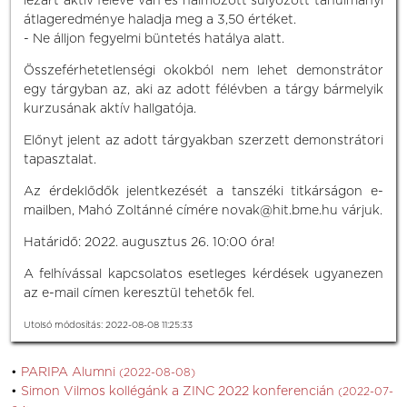
lezárt aktív féléve van és halmozott súlyozott tanulmányi
átlageredménye haladja meg a 3,50 értéket.
- Ne álljon fegyelmi büntetés hatálya alatt.
Összeférhetetlenségi okokból nem lehet demonstrátor
egy tárgyban az, aki az adott félévben a tárgy bármelyik
kurzusának aktív hallgatója.
Előnyt jelent az adott tárgyakban szerzett demonstrátori
tapasztalat.
Az érdeklődők jelentkezését a tanszéki titkárságon e-
mailben, Mahó Zoltánné címére novak@hit.bme.hu várjuk.
Határidő: 2022. augusztus 26. 10:00 óra!
A felhívással kapcsolatos esetleges kérdések ugyanezen
az e-mail címen keresztül tehetők fel.
Utolsó módosítás: 2022-08-08 11:25:33
PARIPA Alumni
(2022-08-08)
Simon Vilmos kollégánk a ZINC 2022 konferencián
(2022-07-