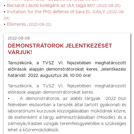
Bacsárdi László kollégánk az IAA tagja lett!
(2022-08-25)
Invitation for the PhD defense of Sara EL GAILY
(2022-08-
24)
Elismerés
(2022-08-22)
2022-08-08
DEMONSTRÁTOROK JELENTKEZÉSÉT
VÁRJUK!
Tanszékünk, a TVSZ VI. fejezetében meghatározott
előírások alapján demonstrátorokat keres. Jelentkezési
határidő: 2022. augusztus 26. 10:00 óra!
Tanszékünk, a TVSZ VI. fejezetében meghatározott
előírások alapján demonstrátorokat keres.
• A demonstrátorok, az alábbi tárgyak 2022 őszi
félévében elsősorban a tanszék által tartott gyakorlati és
laboratóriumi kurzusok kiszolgálásában működnek közre,
de esetenként a tárgy adminisztrálásában (Moodle), és a
zárhelyik/írásbeli vizsgák teremfelügyeletébe is szükséges
lehet a közreműködésük: