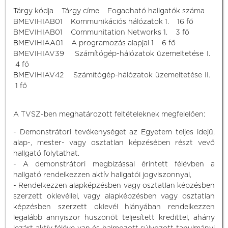
Tárgy kódja Tárgy címe Fogadható hallgatók száma
BMEVIHIAB01 Kommunikációs hálózatok 1. 16 fő
BMEVIHIAB01 Communitation Networks 1. 3 fő
BMEVIHIAA01 A programozás alapjai 1 6 fő
BMEVIHIAV39 Számítógép-hálózatok üzemeltetése I.
4 fő
BMEVIHIAV42 Számítógép-hálózatok üzemeltetése II.
1 fő
A TVSZ-ben meghatározott feltételeknek megfelelően:
- Demonstrátori tevékenységet az Egyetem teljes idejű,
alap-, mester- vagy osztatlan képzésében részt vevő
hallgató folytathat.
- A demonstrátori megbízással érintett félévben a
hallgató rendelkezzen aktív hallgatói jogviszonnyal,
- Rendelkezzen alapképzésben vagy osztatlan képzésben
szerzett oklevéllel, vagy alapképzésben vagy osztatlan
képzésben szerzett oklevél hiányában rendelkezzen
legalább annyiszor huszonöt teljesített kredittel, ahány