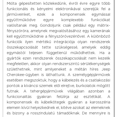
Mióta gépesítetten közlekedünk, évről évre egyre több
funkcionális és kényelmi elektronikával szereljük fel a
járműveinket, ezek a komponensek egymással
együttműködve egyre komplexebb funkciókat
valósítanak meg. Gondoljunk csak például egy mátrix-
fényszóróra, amelynek megvalósításához egy kamerának
kell együttműködnie a fényszóróvezérlővel. A különböző
funkciók ilyen mértékű integrációja olyan rendszerek
összekapcsolását tette szükségessé, amelyek eddig
egymástól teljesen függetlenül működhettek. Ha a
gyártók ezen rendszerek összekapcsolását nem kezelik
megfelelően, akkor olyan rendszerszintű sérülékenységek
születhetnek, mint amilyeneket a méltán híres Jeep
Cherokee-ügyben is láthattunk. A személygépjárművek
esetében megszoktuk, hogy a kábelezés és a csatlakozási
pontok a kíváncsi szemek elől elrejtve, burkolatok mögött
futnak. A tehergépjárművek világában azonban a
funkcionalitás gyakran felülírja az esztétikát. A
komponensek és kábelkötegek gyakran a karosszéria
elemein kívül helyezkednek el, kitéve azokat az elemeknek
és bizony a rosszindulatú támadóknak. De mennyire is