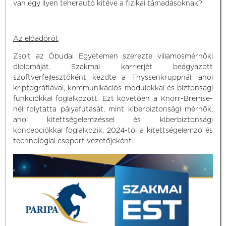
van egy ilyen teherautó kitéve a fizikai támadásoknak?
Az előadóról:
Zsolt az Óbudai Egyetemen szerezte villamosmérnöki
diplomáját. Szakmai karrierjét beágyazott
szoftverfejlesztőként kezdte a Thyssenkruppnál, ahol
kriptográfiával, kommunikációs modulokkal és biztonsági
funkciókkal foglalkozott. Ezt követően a Knorr-Bremse-
nél folytatta pályafutását, mint kiberbiztonsági mérnök,
ahol kitettségelemzéssel és kiberbiztonsági
koncepciókkal foglalkozik, 2024-től a kitettségelemző és
technológiai csoport vezetőjeként.