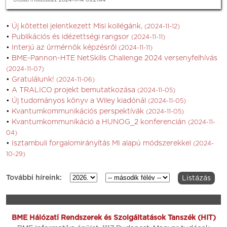
Utolsó módosítás: 2024-11-14 09:21:44
Új kötettel jelentkezett Misi kollégánk,
(2024-11-12)
Publikációs és idézettségi rangsor
(2024-11-11)
Interjú az űrmérnök képzésről
(2024-11-11)
BME-Pannon-HTE NetSkills Challenge 2024 versenyfelhívás
(2024-11-07)
Gratulálunk!
(2024-11-06)
A TRALICO projekt bemutatkozása
(2024-11-05)
Új tudományos könyv a Wiley kiadónál
(2024-11-05)
Kvantumkommunikációs perspektívák
(2024-11-05)
Kvantumkommunikáció a HUNOG_2 konferencián
(2024-11-
04)
Isztambuli forgalomirányítás MI alapú módszerekkel
(2024-
10-29)
További híreink:
BME Hálózati Rendszerek és Szolgáltatások Tanszék (HIT)