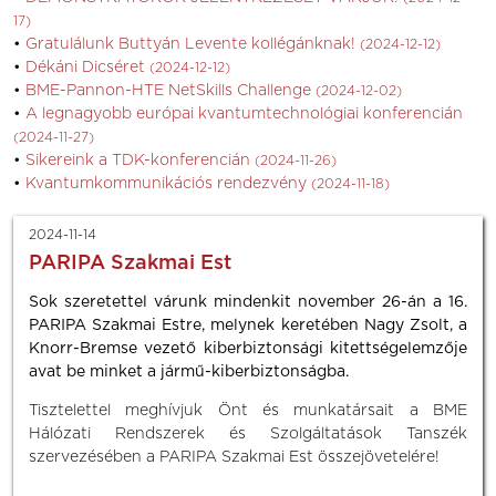
17)
Gratulálunk Buttyán Levente kollégánknak!
(2024-12-12)
Dékáni Dicséret
(2024-12-12)
BME-Pannon-HTE NetSkills Challenge
(2024-12-02)
A legnagyobb európai kvantumtechnológiai konferencián
(2024-11-27)
Sikereink a TDK-konferencián
(2024-11-26)
Kvantumkommunikációs rendezvény
(2024-11-18)
2024-11-14
PARIPA Szakmai Est
Sok szeretettel várunk mindenkit november 26-án a 16.
PARIPA Szakmai Estre, melynek keretében Nagy Zsolt, a
Knorr-Bremse vezető kiberbiztonsági kitettségelemzője
avat be minket a jármű-kiberbiztonságba.
Tisztelettel meghívjuk Önt és munkatársait a BME
Hálózati Rendszerek és Szolgáltatások Tanszék
szervezésében a PARIPA Szakmai Est összejövetelére!