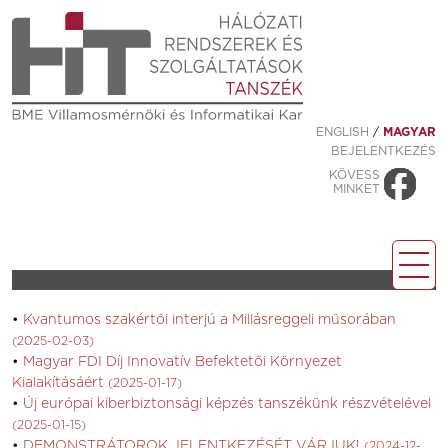
ENGLISH
/
MAGYAR
BEJELENTKEZÉS
KÖVESS
MINKET
Kvantumos szakértői interjú a Millásreggeli műsorában
(2025-02-03)
Magyar FDI Díj Innovatív Befektetői Környezet
Kialakításáért
(2025-01-17)
Új európai kiberbiztonsági képzés tanszékünk részvételével
(2025-01-15)
DEMONSTRÁTOROK JELENTKEZÉSÉT VÁRJUK!
(2024-12-