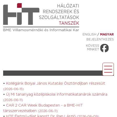
ENGLISH
/
MAGYAR
BEJELENTKEZÉS
KÖVESS
MINKET
Kollégánk Bolyai János Kutatási Ösztöndíjban részesült
(2026-06-15)
Új MI tananyag középiskolai informatikatanárok számára
(2026-06-11)
CAR 2 CAR Week Budapesten - a BME-HIT
társszervezésében
(2026-06-11)
HTE Életmű-díjat kapott Dr. Pap László
(2026-06-09)