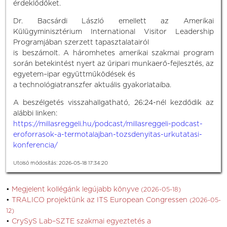
érdeklődőket.
Dr. Bacsárdi László emellett az Amerikai
Külügyminisztérium International Visitor Leadership
Programjában szerzett tapasztalatairól
is beszámolt. A háromhetes amerikai szakmai program
során betekintést nyert az űripari munkaerő-fejlesztés, az
egyetem–ipar együttműködések és
a technológiatranszfer aktuális gyakorlataiba.
A beszélgetés visszahallgatható, 26:24-nél kezdődik az
alábbi linken:
https://millasreggeli.hu/podcast/millasreggeli-podcast-
eroforrasok-a-termotalajban-tozsdenyitas-urkutatasi-
konferencia/
Utolsó módosítás: 2026-05-18 17:34:20
Megjelent kollégánk legújabb könyve
(2026-05-18)
TRALICO projektünk az ITS European Congressen
(2026-05-
12)
CrySyS Lab–SZTE szakmai egyeztetés a