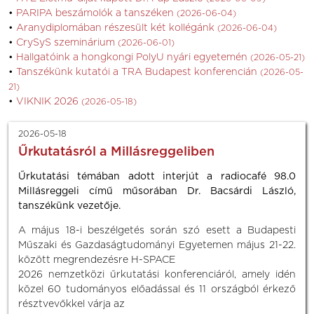
PARIPA beszámolók a tanszéken
(2026-06-04)
Aranydiplomában részesült két kollégánk
(2026-06-04)
CrySyS szeminárium
(2026-06-01)
Hallgatóink a hongkongi PolyU nyári egyetemén
(2026-05-21)
Tanszékünk kutatói a TRA Budapest konferencián
(2026-05-
21)
VIKNIK 2026
(2026-05-18)
2026-05-18
Űrkutatásról a Millásreggeliben
Űrkutatási témában adott interjút a radiocafé 98.0
Millásreggeli című műsorában Dr. Bacsárdi László,
tanszékünk vezetője.
A május 18-i beszélgetés során szó esett a Budapesti
Műszaki és Gazdaságtudományi Egyetemen május 21-22.
között megrendezésre H-SPACE
2026 nemzetközi űrkutatási konferenciáról, amely idén
közel 60 tudományos előadással és 11 országból érkező
résztvevőkkel várja az