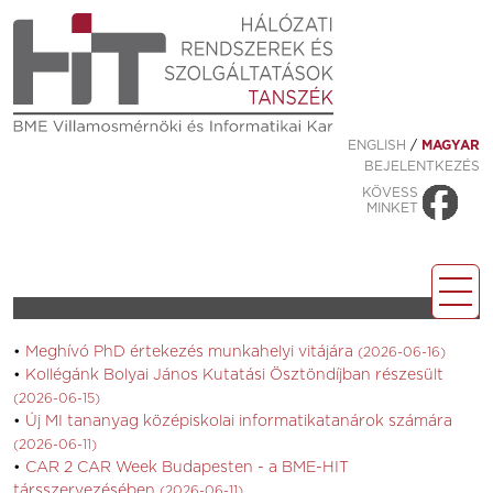
ENGLISH
/
MAGYAR
BEJELENTKEZÉS
KÖVESS
MINKET
Meghívó PhD értekezés munkahelyi vitájára
(2026-06-16)
Kollégánk Bolyai János Kutatási Ösztöndíjban részesült
(2026-06-15)
Új MI tananyag középiskolai informatikatanárok számára
(2026-06-11)
CAR 2 CAR Week Budapesten - a BME-HIT
társszervezésében
(2026-06-11)