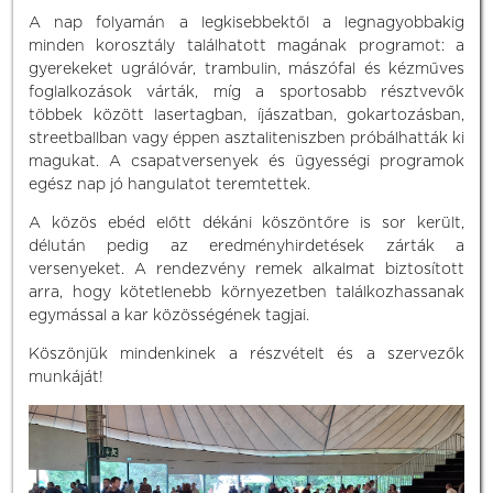
A nap folyamán a legkisebbektől a legnagyobbakig
minden korosztály találhatott magának programot: a
gyerekeket ugrálóvár, trambulin, mászófal és kézműves
foglalkozások várták, míg a sportosabb résztvevők
többek között lasertagban, íjászatban, gokartozásban,
streetballban vagy éppen asztaliteniszben próbálhatták ki
magukat. A csapatversenyek és ügyességi programok
egész nap jó hangulatot teremtettek.
A közös ebéd előtt dékáni köszöntőre is sor került,
délután pedig az eredményhirdetések zárták a
versenyeket. A rendezvény remek alkalmat biztosított
arra, hogy kötetlenebb környezetben találkozhassanak
egymással a kar közösségének tagjai.
Köszönjük mindenkinek a részvételt és a szervezők
munkáját!