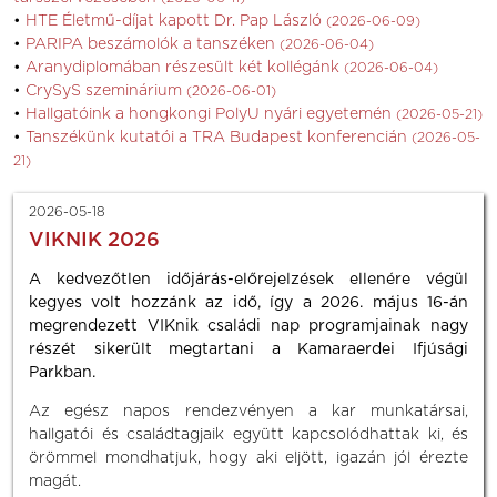
HTE Életmű-díjat kapott Dr. Pap László
(2026-06-09)
PARIPA beszámolók a tanszéken
(2026-06-04)
Aranydiplomában részesült két kollégánk
(2026-06-04)
CrySyS szeminárium
(2026-06-01)
Hallgatóink a hongkongi PolyU nyári egyetemén
(2026-05-21)
Tanszékünk kutatói a TRA Budapest konferencián
(2026-05-
21)
2026-05-18
VIKNIK 2026
A kedvezőtlen időjárás-előrejelzések ellenére végül
kegyes volt hozzánk az idő, így a 2026. május 16-án
megrendezett VIKnik családi nap programjainak nagy
részét sikerült megtartani a Kamaraerdei Ifjúsági
Parkban.
Az egész napos rendezvényen a kar munkatársai,
hallgatói és családtagjaik együtt kapcsolódhattak ki, és
örömmel mondhatjuk, hogy aki eljött, igazán jól érezte
magát.