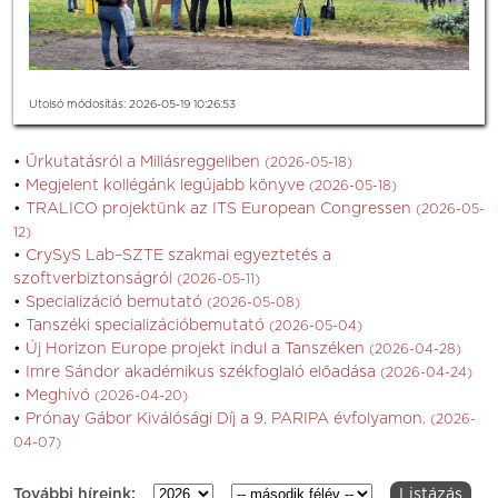
Utolsó módosítás: 2026-05-19 10:26:53
Űrkutatásról a Millásreggeliben
(2026-05-18)
Megjelent kollégánk legújabb könyve
(2026-05-18)
TRALICO projektünk az ITS European Congressen
(2026-05-
12)
CrySyS Lab–SZTE szakmai egyeztetés a
szoftverbiztonságról
(2026-05-11)
Specializáció bemutató
(2026-05-08)
Tanszéki specializációbemutató
(2026-05-04)
Új Horizon Europe projekt indul a Tanszéken
(2026-04-28)
Imre Sándor akadémikus székfoglaló előadása
(2026-04-24)
Meghívó
(2026-04-20)
Prónay Gábor Kiválósági Díj a 9. PARIPA évfolyamon.
(2026-
04-07)
További híreink: