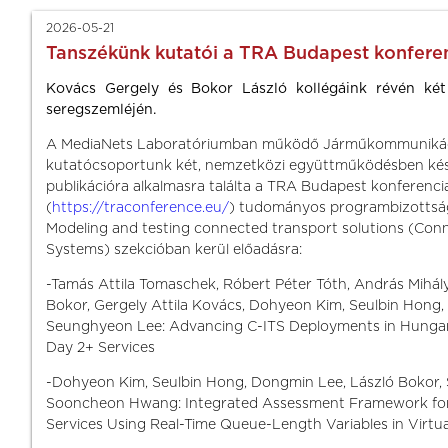
2026-05-21
Tanszékünk kutatói a TRA Budapest konfere
Kovács Gergely és Bokor László kollégáink révén két
seregszemléjén.
A MediaNets Laboratóriumban működő Járműkommuniká
kutatócsoportunk két, nemzetközi együttműködésben kés
publikációra alkalmasra találta a TRA Budapest konferenc
(
https://traconference.eu/
) tudományos programbizottság
Modeling and testing connected transport solutions (Co
Systems) szekcióban kerül előadásra:
-Tamás Attila Tomaschek, Róbert Péter Tóth, András Mihál
Bokor, Gergely Attila Kovács, Dohyeon Kim, Seulbin Hon
Seunghyeon Lee: Advancing C-ITS Deployments in Hungar
Day 2+ Services
-Dohyeon Kim, Seulbin Hong, Dongmin Lee, László Bokor
Sooncheon Hwang: Integrated Assessment Framework fo
Services Using Real-Time Queue-Length Variables in Virtu