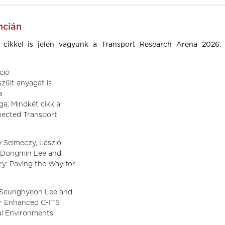
ncián
 cikkel is jelen vagyunk a Transport Research Arena 2026.
ció
zült anyagát is
ia
a. Mindkét cikk a
nnected Transport
y Selmeczy, László
g, Dongmin Lee and
y: Paving the Way for
, Seunghyeon Lee and
r Enhanced C-ITS
al Environments.