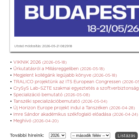
Utolsó módosítás: 2026-05-21 08:29:18
VIKNIK 2026
(2026-05-18)
Űrkutatásról a Millásreggeliben
(2026-05-18)
Megjelent kollégánk legújabb könyve
(2026-05-18)
TRALICO projektünk az ITS European Congressen
(2026-05
CrySyS Lab–SZTE szakmai egyeztetés a szoftverbiztonság
Specializáció bemutató
(2026-05-08)
Tanszéki specializációbemutató
(2026-05-04)
Új Horizon Europe projekt indul a Tanszéken
(2026-04-28)
Imre Sándor akadémikus székfoglaló előadása
(2026-04-24)
Meghívó
(2026-04-20)
További híreink: