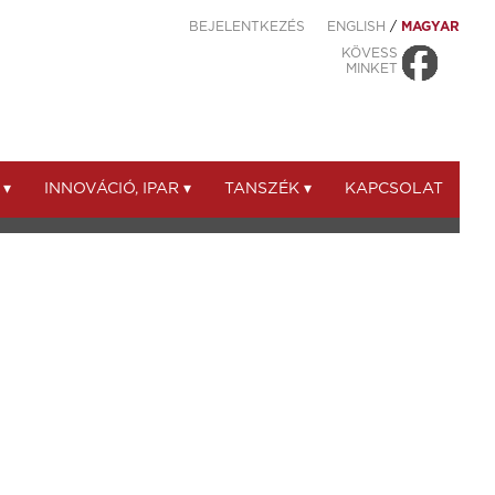
BEJELENTKEZÉS
ENGLISH
/
MAGYAR
KÖVESS
MINKET
 ▾
INNOVÁCIÓ, IPAR ▾
TANSZÉK ▾
KAPCSOLAT