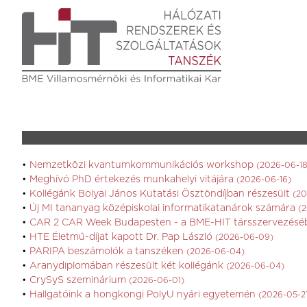
Nemzetközi kvantumkommunikációs workshop
(2026-06-18
Meghívó PhD értekezés munkahelyi vitájára
(2026-06-16)
Kollégánk Bolyai János Kutatási Ösztöndíjban részesült
(20
Új MI tananyag középiskolai informatikatanárok számára
(2
CAR 2 CAR Week Budapesten - a BME-HIT társszervezés
HTE Életmű-díjat kapott Dr. Pap László
(2026-06-09)
PARIPA beszámolók a tanszéken
(2026-06-04)
Aranydiplomában részesült két kollégánk
(2026-06-04)
CrySyS szeminárium
(2026-06-01)
Hallgatóink a hongkongi PolyU nyári egyetemén
(2026-05-2