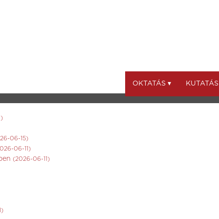
OKTATÁS ▾
KUTATÁS
)
26-06-15)
026-06-11)
ében
(2026-06-11)
1)